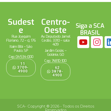
Sudest
Centro-
Siga a SCA
e
Oeste
BRASIL
Rua Joaquim
Av. Deputado Jamel
Floriano, 72 – cj. 176
Cecílio, 3310 – sala
409
Itaim Bibi – São
Paulo, SP
Jardim Goiás –
Goiânia, GO
Cep: 04534-000
Cep: 74810-100
11
3709-
62
4900
3878-
4900
SCA- Copyright ® 2026 - Todos os Direitos
Reservados