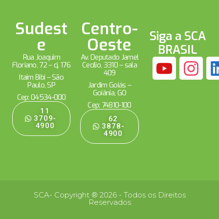
Sudest
Centro-
Siga a SCA
e
Oeste
BRASIL
Rua Joaquim
Av. Deputado Jamel
Floriano, 72 – cj. 176
Cecílio, 3310 – sala
409
Itaim Bibi – São
Paulo, SP
Jardim Goiás –
Goiânia, GO
Cep: 04534-000
Cep: 74810-100
11
3709-
62
4900
3878-
4900
SCA- Copyright ® 2026 - Todos os Direitos
Reservados