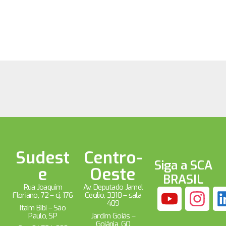
Sudest
Centro-
Siga a SCA
e
Oeste
BRASIL
Rua Joaquim
Av. Deputado Jamel
Floriano, 72 – cj. 176
Cecílio, 3310 – sala
409
Itaim Bibi – São
Paulo, SP
Jardim Goiás –
Goiânia, GO