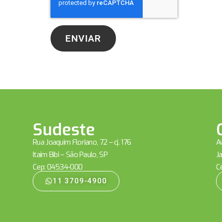
ENVIAR
Sudeste
Rua Joaquim Floriano, 72 – cj. 176
Av
Itaim Bibi – São Paulo, SP
Ja
Cep: 04534-000
C
11 3709-4900