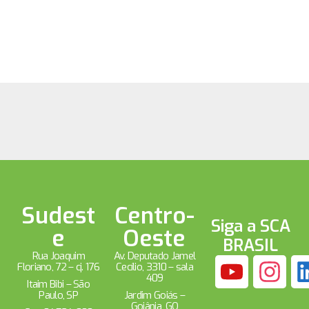
Sudest
Centro-
Siga a SCA
e
Oeste
BRASIL
Rua Joaquim
Av. Deputado Jamel
Floriano, 72 – cj. 176
Cecílio, 3310 – sala
409
Itaim Bibi – São
Paulo, SP
Jardim Goiás –
Goiânia, GO