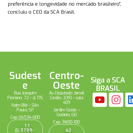
preferência e longevidade no mercado brasileiro”,
concluiu o CEO da SCA Brasil.
Sudest
Centro-
Siga a SCA
e
Oeste
BRASIL
Rua Joaquim
Av. Deputado Jamel
Floriano, 72 – cj. 176
Cecílio, 3310 – sala
409
Itaim Bibi – São
Paulo, SP
Jardim Goiás –
Goiânia, GO
Cep: 04534-000
Cep: 74810-100
11
3709-
62