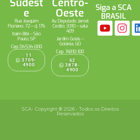
Sudest
Centro-
Siga a SCA
e
Oeste
BRASIL
Rua Joaquim
Av. Deputado Jamel
Floriano, 72 – cj. 176
Cecílio, 3310 – sala
409
Itaim Bibi – São
Paulo, SP
Jardim Goiás –
Goiânia, GO
Cep: 04534-000
Cep: 74810-100
11
3709-
62
4900
3878-
4900
SCA- Copyright ® 2026 - Todos os Direitos
Reservados