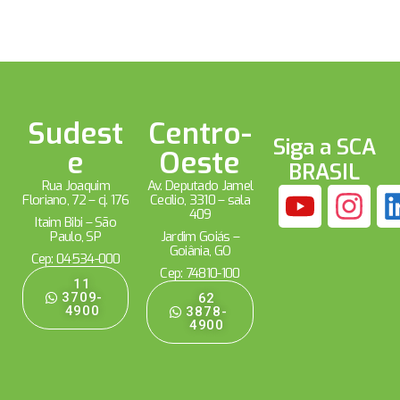
Sudest
Centro-
Siga a SCA
e
Oeste
BRASIL
Rua Joaquim
Av. Deputado Jamel
Floriano, 72 – cj. 176
Cecílio, 3310 – sala
409
Itaim Bibi – São
Paulo, SP
Jardim Goiás –
Goiânia, GO
Cep: 04534-000
Cep: 74810-100
11
3709-
62
4900
3878-
4900