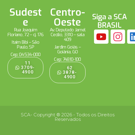
Sudest
Centro-
Siga a SCA
e
Oeste
BRASIL
Rua Joaquim
Av. Deputado Jamel
Floriano, 72 – cj. 176
Cecílio, 3310 – sala
409
Itaim Bibi – São
Paulo, SP
Jardim Goiás –
Goiânia, GO
Cep: 04534-000
Cep: 74810-100
11
3709-
62
4900
3878-
4900
SCA- Copyright ® 2026 - Todos os Direitos
Reservados