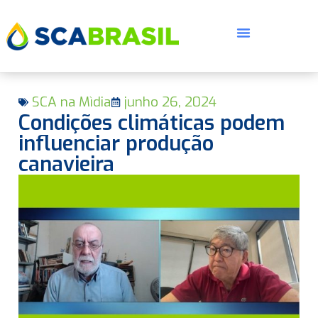
SCA na Mìdia
junho 26, 2024
Condições climáticas podem
influenciar produção
canavieira
E