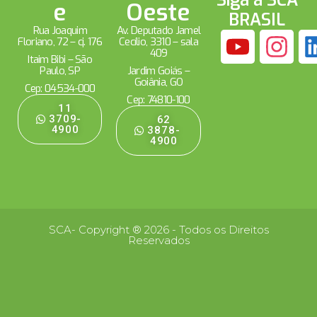
Siga a SCA
e
Oeste
BRASIL
Rua Joaquim
Av. Deputado Jamel
Floriano, 72 – cj. 176
Cecílio, 3310 – sala
409
Itaim Bibi – São
Paulo, SP
Jardim Goiás –
Goiânia, GO
Cep: 04534-000
Cep: 74810-100
11
3709-
62
4900
3878-
4900
SCA- Copyright ® 2026 - Todos os Direitos
Reservados