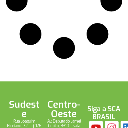
Sudest
Centro-
Siga a SCA
e
Oeste
BRASIL
Rua Joaquim
Av. Deputado Jamel
Floriano, 72 – cj. 176
Cecílio, 3310 – sala