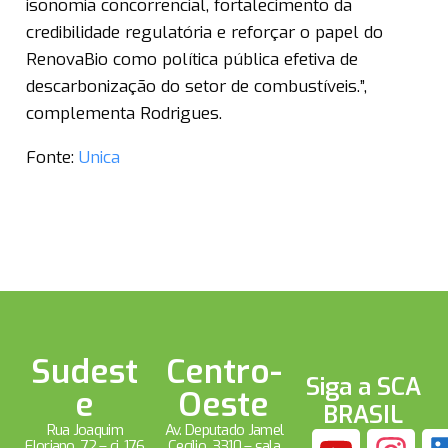
isonomia concorrencial, fortalecimento da
credibilidade regulatória e reforçar o papel do
RenovaBio como política pública efetiva de
descarbonização do setor de combustíveis.”,
complementa Rodrigues.
Fonte:
Unica
Sudest
Centro-
Siga a SCA
e
Oeste
BRASIL
Rua Joaquim
Av. Deputado Jamel
Floriano, 72 – cj. 176
Cecílio, 3310 – sala