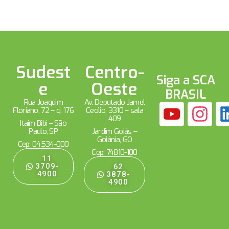
Sudest
Centro-
Siga a SCA
e
Oeste
BRASIL
Rua Joaquim
Av. Deputado Jamel
Floriano, 72 – cj. 176
Cecílio, 3310 – sala
409
Itaim Bibi – São
Paulo, SP
Jardim Goiás –
Goiânia, GO
Cep: 04534-000
Cep: 74810-100
11
3709-
62
4900
3878-
4900