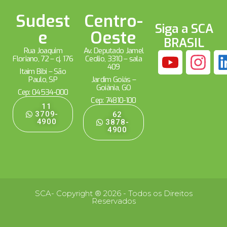
Sudest
Centro-
Siga a SCA
e
Oeste
BRASIL
Rua Joaquim
Av. Deputado Jamel
Floriano, 72 – cj. 176
Cecílio, 3310 – sala
409
Itaim Bibi – São
Paulo, SP
Jardim Goiás –
Goiânia, GO
Cep: 04534-000
Cep: 74810-100
11
3709-
62
4900
3878-
4900
SCA- Copyright ® 2026 - Todos os Direitos
Reservados