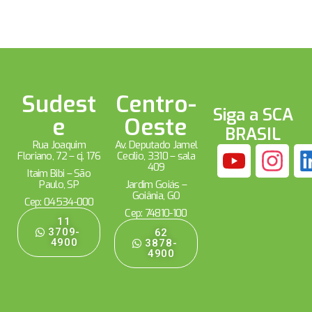
Sudest
Centro-
Siga a SCA
e
Oeste
BRASIL
Rua Joaquim
Av. Deputado Jamel
Floriano, 72 – cj. 176
Cecílio, 3310 – sala
409
Itaim Bibi – São
Paulo, SP
Jardim Goiás –
Goiânia, GO
Cep: 04534-000
Cep: 74810-100
11
3709-
62
4900
3878-
4900