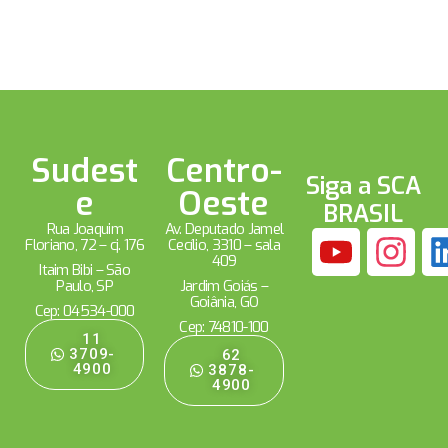
Sudest
Centro-
Siga a SCA
e
Oeste
BRASIL
Rua Joaquim
Av. Deputado Jamel
Floriano, 72 – cj. 176
Cecílio, 3310 – sala
409
Itaim Bibi – São
Paulo, SP
Jardim Goiás –
Goiânia, GO
Cep: 04534-000
Cep: 74810-100
11
3709-
62
4900
3878-
4900