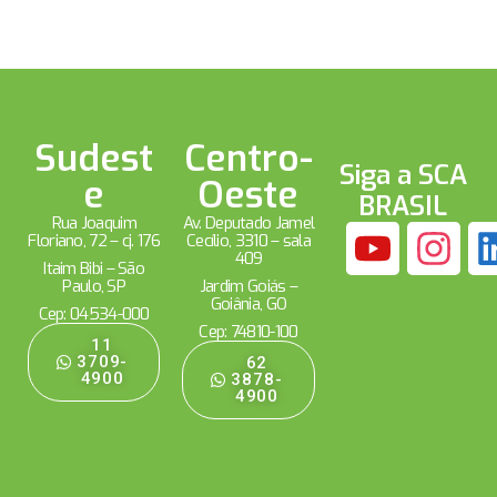
Sudest
Centro-
Siga a SCA
e
Oeste
BRASIL
Rua Joaquim
Av. Deputado Jamel
Floriano, 72 – cj. 176
Cecílio, 3310 – sala
409
Itaim Bibi – São
Paulo, SP
Jardim Goiás –
Goiânia, GO
Cep: 04534-000
Cep: 74810-100
11
3709-
62
4900
3878-
4900