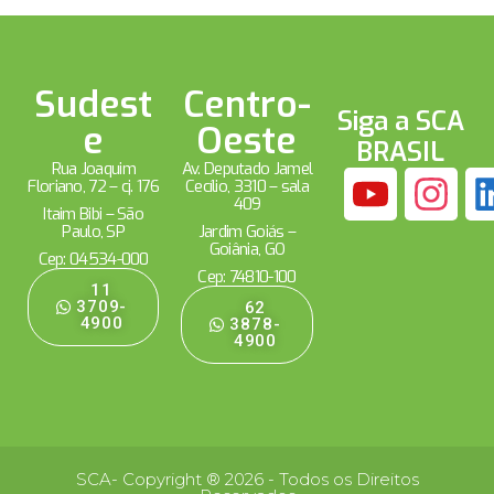
Sudest
Centro-
Siga a SCA
e
Oeste
BRASIL
Rua Joaquim
Av. Deputado Jamel
Floriano, 72 – cj. 176
Cecílio, 3310 – sala
409
Itaim Bibi – São
Paulo, SP
Jardim Goiás –
Goiânia, GO
Cep: 04534-000
Cep: 74810-100
11
3709-
62
4900
3878-
4900
SCA- Copyright ® 2026 - Todos os Direitos