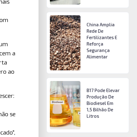
mais
 com
China Amplia
Rede De
Fertilizantes E
 um
Reforça
Segurança
ecem a
Alimentar
rta
ero ao
B17 Pode Elevar
escer:
Produção De
Biodiesel Em
1,5 Bilhão De
não se
Litros
cado”,