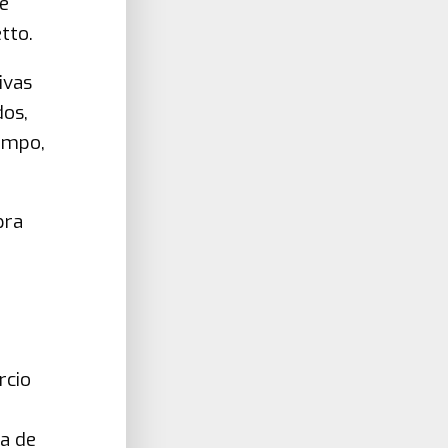
e
tto.
ivas
dos,
empo,
pra
rcio
a de