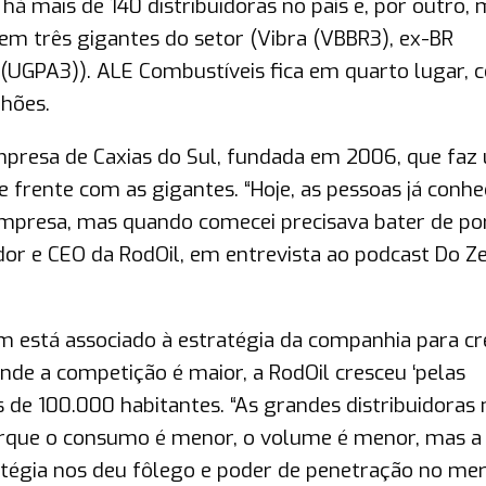
há mais de 140 distribuidoras no país e, por outro, 
m três gigantes do setor (Vibra (VBBR3), ex-BR
ga (UGPA3)). ALE Combustíveis fica em quarto lugar,
hões.
empresa de Caxias do Sul, fundada em 2006, que faz
e frente com as gigantes. “Hoje, as pessoas já conh
mpresa, mas quando comecei precisava bater de po
dor e CEO da RodOil, em entrevista ao podcast Do Z
m está associado à estratégia da companhia para cr
de a competição é maior, a RodOil cresceu ‘pelas
de 100.000 habitantes. “As grandes distribuidoras 
rque o consumo é menor, o volume é menor, mas a
tégia nos deu fôlego e poder de penetração no mer