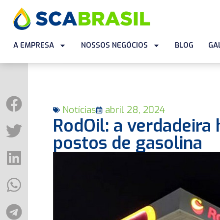
A EMPRESA
NOSSOS NEGÓCIOS
BLOG
GA
Notícias
abril 28, 2024
RodOil: a verdadeira 
postos de gasolina