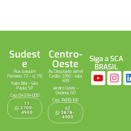
Sudest
Centro-
Siga a SCA
e
Oeste
BRASIL
Rua Joaquim
Av. Deputado Jamel
Floriano, 72 – cj. 176
Cecílio, 3310 – sala
409
Itaim Bibi – São
Paulo, SP
Jardim Goiás –
Goiânia, GO
Cep: 04534-000
Cep: 74810-100
11
3709-
62
4900
3878-
4900