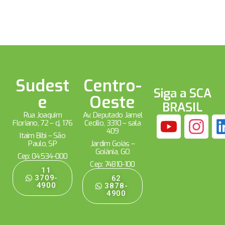
Sudest
Centro-
Siga a SCA
e
Oeste
BRASIL
Rua Joaquim
Av. Deputado Jamel
Floriano, 72 – cj. 176
Cecílio, 3310 – sala
409
Itaim Bibi – São
Paulo, SP
Jardim Goiás –
Goiânia, GO
Cep: 04534-000
Cep: 74810-100
11
3709-
62
4900
3878-
4900