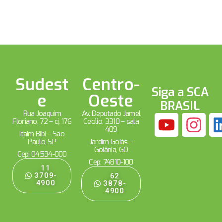
Sudest
Centro-
Siga a SCA
e
Oeste
BRASIL
Rua Joaquim
Av. Deputado Jamel
Floriano, 72 – cj. 176
Cecílio, 3310 – sala
409
Itaim Bibi – São
Paulo, SP
Jardim Goiás –
Goiânia, GO
Cep: 04534-000
Cep: 74810-100
11
3709-
62
4900
3878-
4900