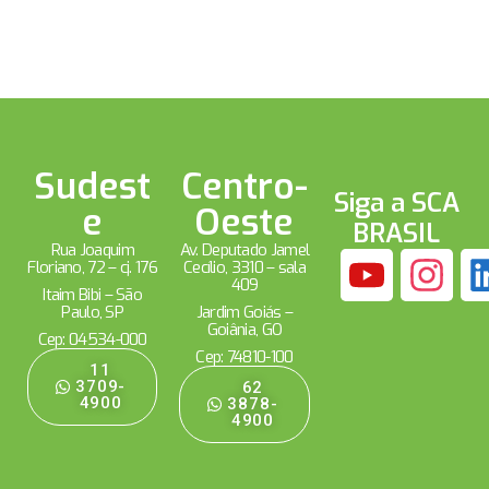
Sudest
Centro-
Siga a SCA
e
Oeste
BRASIL
Rua Joaquim
Av. Deputado Jamel
Floriano, 72 – cj. 176
Cecílio, 3310 – sala
409
Itaim Bibi – São
Paulo, SP
Jardim Goiás –
Goiânia, GO
Cep: 04534-000
Cep: 74810-100
11
3709-
62
4900
3878-
4900