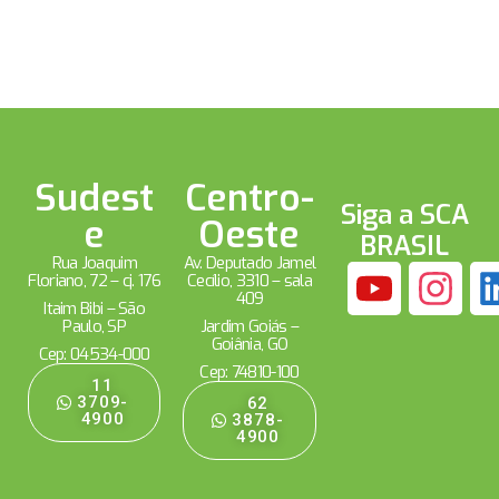
Sudest
Centro-
Siga a SCA
e
Oeste
BRASIL
Rua Joaquim
Av. Deputado Jamel
Floriano, 72 – cj. 176
Cecílio, 3310 – sala
409
Itaim Bibi – São
Paulo, SP
Jardim Goiás –
Goiânia, GO
Cep: 04534-000
Cep: 74810-100
11
3709-
62
4900
3878-
4900