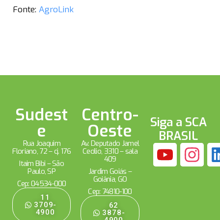
Fonte:
AgroLink
Sudest
Centro-
Siga a SCA
e
Oeste
BRASIL
Rua Joaquim
Av. Deputado Jamel
Floriano, 72 – cj. 176
Cecílio, 3310 – sala
409
Itaim Bibi – São
Paulo, SP
Jardim Goiás –
Goiânia, GO
Cep: 04534-000
Cep: 74810-100
11
3709-
62
4900
3878-