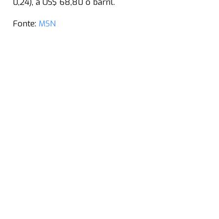
0,24), a US$ 68,80 o barril.
Fonte:
MSN