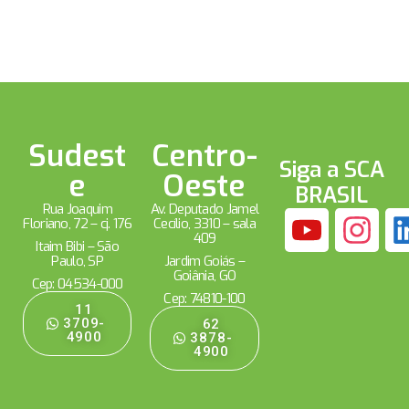
Sudest
Centro-
Siga a SCA
e
Oeste
BRASIL
Rua Joaquim
Av. Deputado Jamel
Floriano, 72 – cj. 176
Cecílio, 3310 – sala
409
Itaim Bibi – São
Paulo, SP
Jardim Goiás –
Goiânia, GO
Cep: 04534-000
Cep: 74810-100
11
3709-
62
4900
3878-
4900