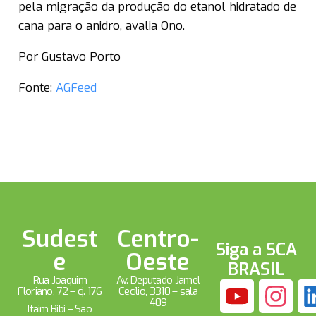
pela migração da produção do etanol hidratado de
cana para o anidro, avalia Ono.
Por Gustavo Porto
Fonte:
AGFeed
Sudest
Centro-
Siga a SCA
e
Oeste
BRASIL
Rua Joaquim
Av. Deputado Jamel
Floriano, 72 – cj. 176
Cecílio, 3310 – sala
409
Itaim Bibi – São