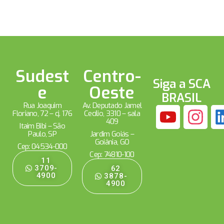
Sudest
Centro-
Siga a SCA
e
Oeste
BRASIL
Rua Joaquim
Av. Deputado Jamel
Floriano, 72 – cj. 176
Cecílio, 3310 – sala
409
Itaim Bibi – São
Paulo, SP
Jardim Goiás –
Goiânia, GO
Cep: 04534-000
Cep: 74810-100
11
3709-
62
4900
3878-
4900