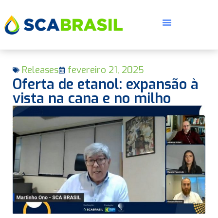
Releases
fevereiro 21, 2025
Oferta de etanol: expansão à
vista na cana e no milho
E