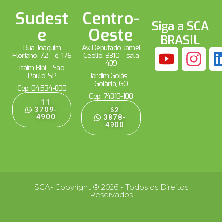
Sudest
Centro-
Siga a SCA
e
Oeste
BRASIL
Rua Joaquim
Av. Deputado Jamel
Floriano, 72 – cj. 176
Cecílio, 3310 – sala
409
Itaim Bibi – São
Paulo, SP
Jardim Goiás –
Goiânia, GO
Cep: 04534-000
Cep: 74810-100
11
3709-
62
4900
3878-
4900
SCA- Copyright ® 2026 - Todos os Direitos
Reservados