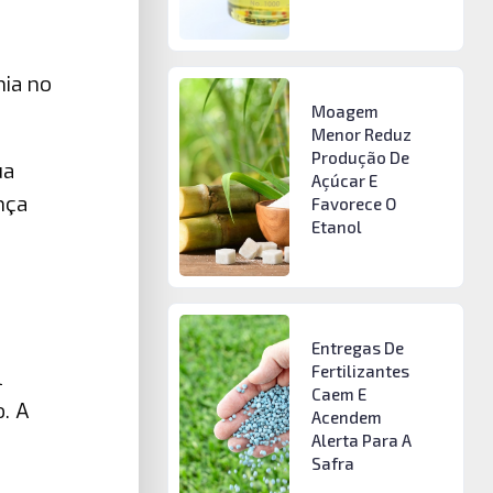
hia no
Moagem
Menor Reduz
Produção De
ua
Açúcar E
nça
Favorece O
Etanol
Entregas De
Fertilizantes
l
Caem E
. A
Acendem
Alerta Para A
Safra