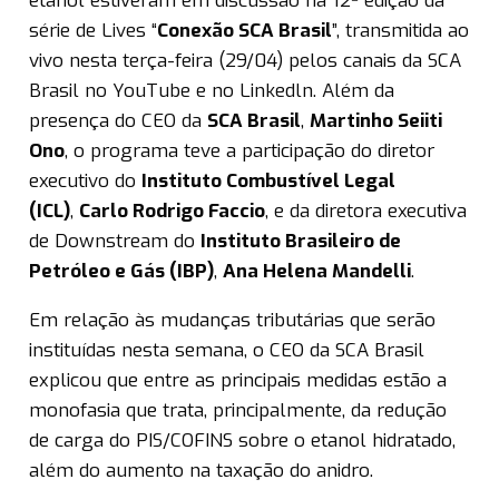
etanol estiveram em discussão na 12ª edição da
série de Lives “
Conexão SCA Brasil
”, transmitida ao
vivo nesta terça-feira (29/04) pelos canais da SCA
Brasil no YouTube e no Linkedln. Além da
presença do CEO da
SCA Brasil
,
Martinho Seiiti
Ono
, o programa teve a participação do diretor
executivo do
Instituto Combustível Legal
(ICL)
,
Carlo Rodrigo Faccio
, e da diretora executiva
de Downstream do
Instituto Brasileiro de
Petróleo e Gás (IBP)
,
Ana Helena Mandelli
.
Em relação às mudanças tributárias que serão
instituídas nesta semana, o CEO da SCA Brasil
explicou que entre as principais medidas estão a
monofasia que trata, principalmente, da redução
de carga do PIS/COFINS sobre o etanol hidratado,
além do aumento na taxação do anidro.