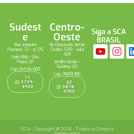
Sudest
Centro-
Siga a SCA
e
Oeste
BRASIL
Rua Joaquim
Av. Deputado Jamel
Floriano, 72 – cj. 176
Cecílio, 3310 – sala
409
Itaim Bibi – São
Paulo, SP
Jardim Goiás –
Goiânia, GO
Cep: 04534-000
Cep: 74810-100
11
3709-
62
4900
3878-
4900
SCA- Copyright ® 2026 - Todos os Direitos
Reservados