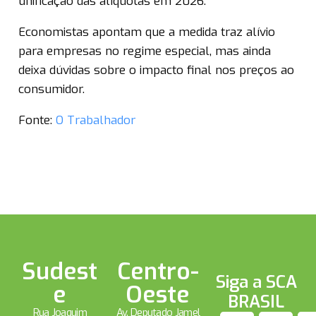
unificação das alíquotas em 2026.
Economistas apontam que a medida traz alívio
para empresas no regime especial, mas ainda
deixa dúvidas sobre o impacto final nos preços ao
consumidor.
Fonte:
O Trabalhador
Sudest
Centro-
Siga a SCA
e
Oeste
BRASIL
Rua Joaquim
Av. Deputado Jamel