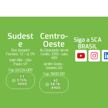
Sudest
Centro-
Siga a SCA
e
Oeste
BRASIL
Rua Joaquim
Av. Deputado Jamel
Floriano, 72 – cj. 176
Cecílio, 3310 – sala
409
Itaim Bibi – São
Paulo, SP
Jardim Goiás –
Goiânia, GO
Cep: 04534-000
Cep: 74810-100
11
3709-
62
4900
3878-
4900