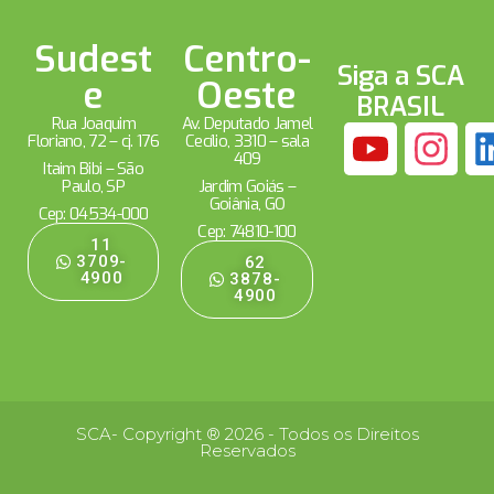
Sudest
Centro-
Siga a SCA
e
Oeste
BRASIL
Rua Joaquim
Av. Deputado Jamel
Floriano, 72 – cj. 176
Cecílio, 3310 – sala
409
Itaim Bibi – São
Paulo, SP
Jardim Goiás –
Goiânia, GO
Cep: 04534-000
Cep: 74810-100
11
3709-
62
4900
3878-
4900
SCA- Copyright ® 2026 - Todos os Direitos
Reservados