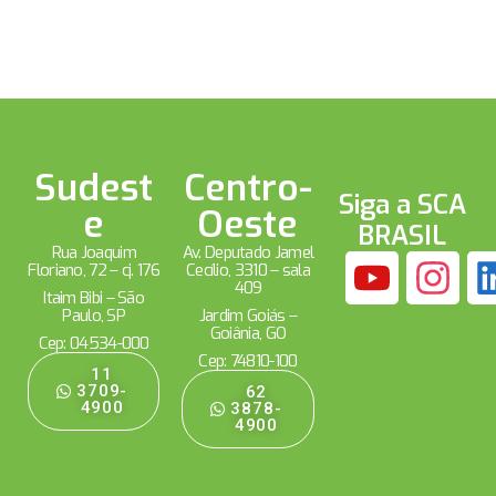
Sudest
Centro-
Siga a SCA
e
Oeste
BRASIL
Rua Joaquim
Av. Deputado Jamel
Floriano, 72 – cj. 176
Cecílio, 3310 – sala
409
Itaim Bibi – São
Paulo, SP
Jardim Goiás –
Goiânia, GO
Cep: 04534-000
Cep: 74810-100
11
3709-
62
4900
3878-
4900