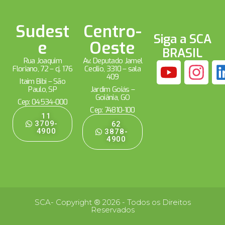
Sudest
Centro-
Siga a SCA
e
Oeste
BRASIL
Rua Joaquim
Av. Deputado Jamel
Floriano, 72 – cj. 176
Cecílio, 3310 – sala
409
Itaim Bibi – São
Paulo, SP
Jardim Goiás –
Goiânia, GO
Cep: 04534-000
Cep: 74810-100
11
3709-
62
4900
3878-
4900
SCA- Copyright ® 2026 - Todos os Direitos
Reservados