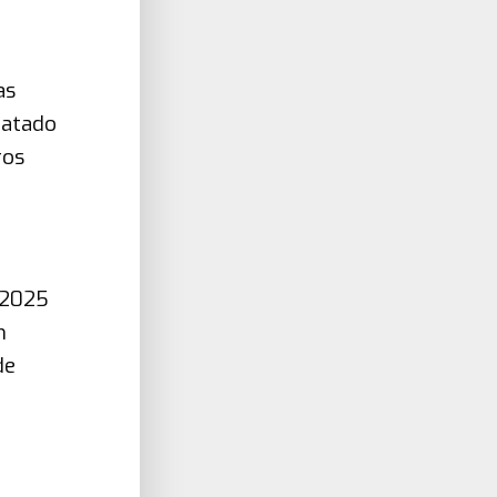
as
ratado
ros
 2025
m
de