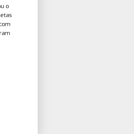
ou o
metas
 com
oram