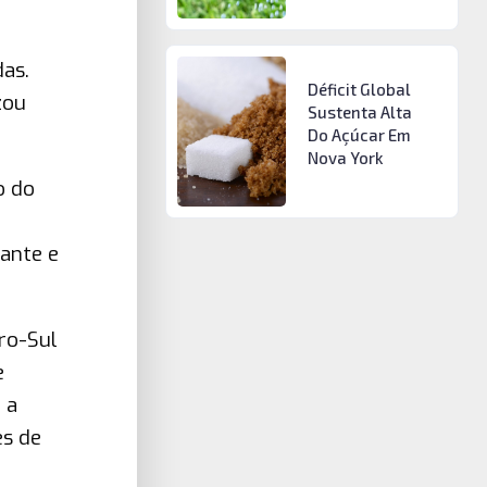
as.
Déficit Global
zou
Sustenta Alta
Do Açúcar Em
Nova York
o do
ante e
ro-Sul
e
 a
es de