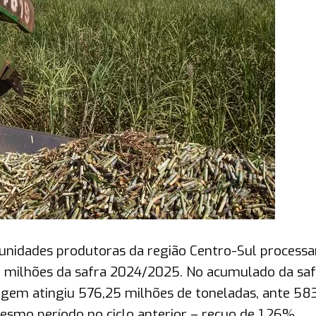
 unidades produtoras da região Centro-Sul process
41 milhões da safra 2024/2025. No acumulado da saf
em atingiu 576,25 milhões de toneladas, ante 58
esmo período no ciclo anterior – recuo de 1,26%.