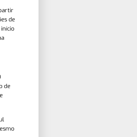
artir
ões de
início
na
O
o de
e
ul
 mesmo