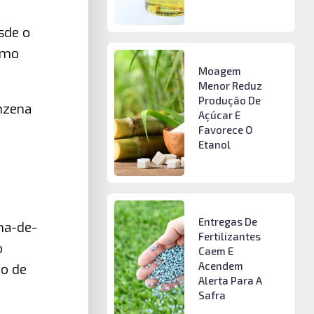
sde o
smo
Moagem
Menor Reduz
Produção De
inzena
Açúcar E
Favorece O
Etanol
Entregas De
na-de-
Fertilizantes
o
Caem E
Acendem
ão de
Alerta Para A
Safra