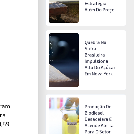
Estratégia
Além Do Preço
Quebra Na
Safra
Brasileira
Impulsiona
Alta Do Açúcar
Em Nova York
aram
Produção De
Biodiesel
ra
Desacelera E
3,59
Acende Alerta
Para O Setor