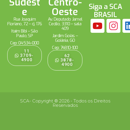
Sudest
Centro-
Siga a SCA
e
Oeste
BRASIL
Rua Joaquim
Av. Deputado Jamel
Floriano, 72 – cj. 176
Cecílio, 3310 – sala
409
Itaim Bibi – São
Paulo, SP
Jardim Goiás –
Goiânia, GO
Cep: 04534-000
Cep: 74810-100
11
3709-
62
4900
3878-
4900
SCA- Copyright ® 2026 - Todos os Direitos
Reservados