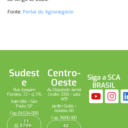
Fonte:
Portal do Agronegócio
Sudest
Centro-
Siga a SCA
e
Oeste
BRASIL
Rua Joaquim
Av. Deputado Jamel
Floriano, 72 – cj. 176
Cecílio, 3310 – sala
409
Itaim Bibi – São
Paulo, SP
Jardim Goiás –
Goiânia, GO
Cep: 04534-000
Cep: 74810-100
11
3709-
62