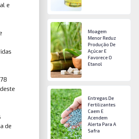
al e
Moagem
e
Menor Reduz
Produção De
idas
Açúcar E
Favorece O
Etanol
,78
 deste
Entregas De
Fertilizantes
Caem E
s
Acendem
Alerta Para A
a de
Safra