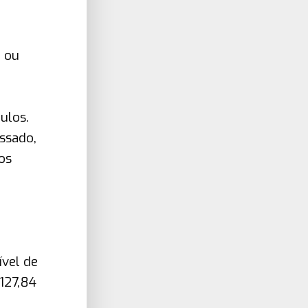
, ou
ulos.
ssado,
os
ível de
127,84