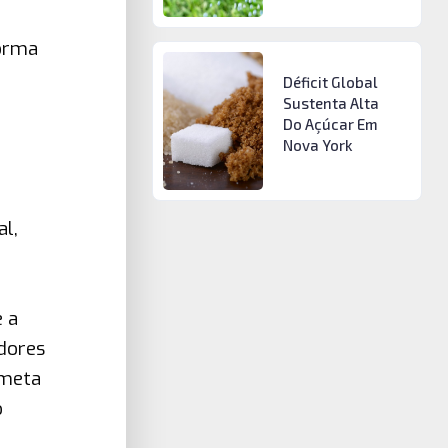
forma
Déficit Global
Sustenta Alta
Do Açúcar Em
Nova York
al,
.
e a
dores
 meta
o