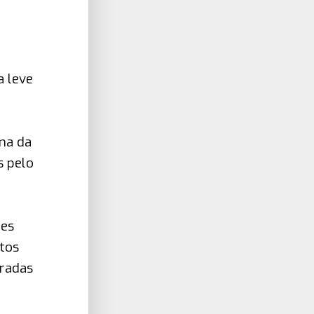
a leve
ima da
s pelo
res
itos
tradas