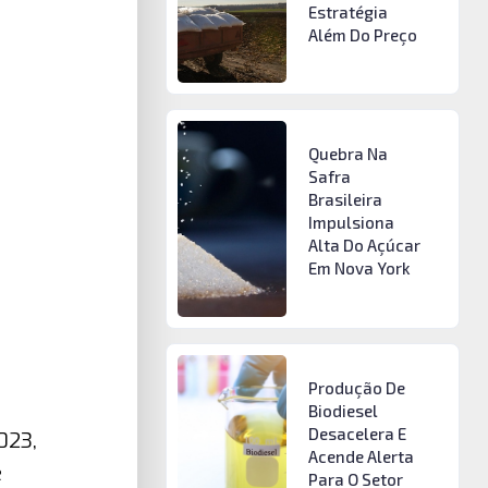
Estratégia
Além Do Preço
Quebra Na
Safra
Brasileira
Impulsiona
Alta Do Açúcar
Em Nova York
Produção De
Biodiesel
Desacelera E
023,
Acende Alerta
e
Para O Setor