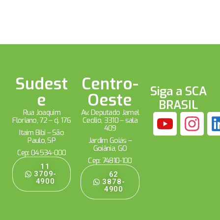
Sudest
Centro-
Siga a SCA
e
Oeste
BRASIL
Rua Joaquim
Av. Deputado Jamel
Floriano, 72 – cj. 176
Cecílio, 3310 – sala
409
Itaim Bibi – São
Paulo, SP
Jardim Goiás –
Goiânia, GO
Cep: 04534-000
Cep: 74810-100
11
3709-
62
4900
3878-
4900