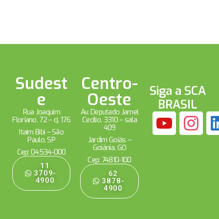
Sudest
Centro-
Siga a SCA
e
Oeste
BRASIL
Rua Joaquim
Av. Deputado Jamel
Floriano, 72 – cj. 176
Cecílio, 3310 – sala
409
Itaim Bibi – São
Paulo, SP
Jardim Goiás –
Goiânia, GO
Cep: 04534-000
Cep: 74810-100
11
3709-
62
4900
3878-
4900