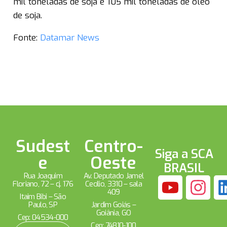
mil toneladas de soja e 105 mil toneladas de óleo
de soja.
Fonte:
Datamar News
Sudest
Centro-
Siga a SCA
e
Oeste
BRASIL
Rua Joaquim
Av. Deputado Jamel
Floriano, 72 – cj. 176
Cecílio, 3310 – sala
409
Itaim Bibi – São
Paulo, SP
Jardim Goiás –
Goiânia, GO
Cep: 04534-000
Cep: 74810-100