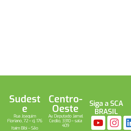
Sudest
Centro-
Siga a SCA
e
Oeste
BRASIL
Rua Joaquim
Av. Deputado Jamel
Floriano, 72 – cj. 176
Cecílio, 3310 – sala
409
Itaim Bibi – São