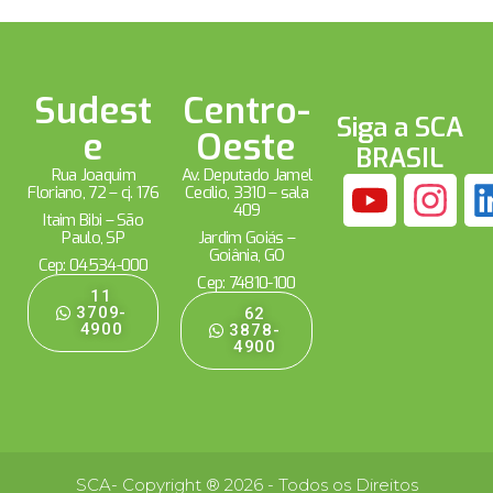
Sudest
Centro-
Siga a SCA
e
Oeste
BRASIL
Rua Joaquim
Av. Deputado Jamel
Floriano, 72 – cj. 176
Cecílio, 3310 – sala
409
Itaim Bibi – São
Paulo, SP
Jardim Goiás –
Goiânia, GO
Cep: 04534-000
Cep: 74810-100
11
3709-
62
4900
3878-
4900
SCA- Copyright ® 2026 - Todos os Direitos