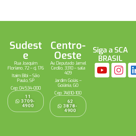
Sudest
Centro-
Siga a SCA
e
Oeste
BRASIL
Rua Joaquim
Av. Deputado Jamel
Floriano, 72 – cj. 176
Cecílio, 3310 – sala
409
Itaim Bibi – São
Paulo, SP
Jardim Goiás –
Goiânia, GO
Cep: 04534-000
Cep: 74810-100
11
3709-
62
4900
3878-
4900