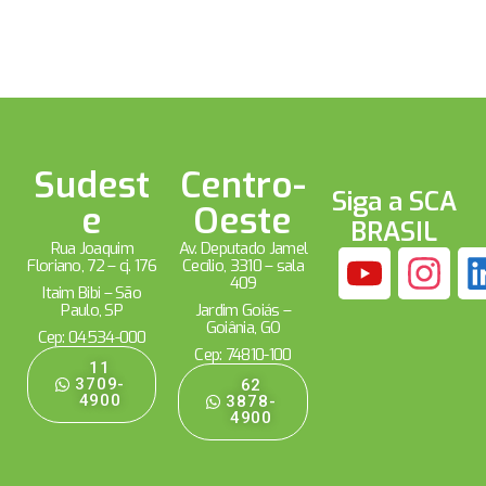
Sudest
Centro-
Siga a SCA
e
Oeste
BRASIL
Rua Joaquim
Av. Deputado Jamel
Floriano, 72 – cj. 176
Cecílio, 3310 – sala
409
Itaim Bibi – São
Paulo, SP
Jardim Goiás –
Goiânia, GO
Cep: 04534-000
Cep: 74810-100
11
3709-
62
4900
3878-
4900