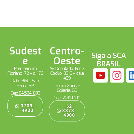
Sudest
Centro-
Siga a SCA
e
Oeste
BRASIL
Rua Joaquim
Av. Deputado Jamel
Floriano, 72 – cj. 176
Cecílio, 3310 – sala
409
Itaim Bibi – São
Paulo, SP
Jardim Goiás –
Goiânia, GO
Cep: 04534-000
Cep: 74810-100
11
3709-
62
4900
3878-
4900