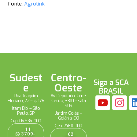
Fonte:
Agrolink
Sudest
Centro-
Siga a SCA
e
Oeste
BRASIL
Rua Joaquim
Av. Deputado Jamel
Floriano, 72 – cj. 176
Cecílio, 3310 – sala
409
Itaim Bibi – São
Paulo, SP
Jardim Goiás –
Goiânia, GO
Cep: 04534-000
Cep: 74810-100
11
3709-
62